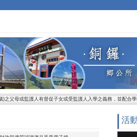
時應走行人穿越道（斑馬線），看清左右無來車時再儘速通過，
活
路五步驟『停、看、轉、揮、動』。
勞，請勿強行駕駛，請搭乘大眾交通運輸工具或由親友接送。