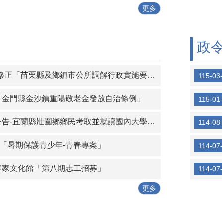
更多
政
苗栗縣及鄉鎮市公所調解行政實施要點」第六點、第七點、第八點，並自即日生效，請查照。
115-03
「金門縣金沙鎮重陽敬老金發放自治條例」
115-01
-宜蘭縣壯圍鄉鄉民考取並就讀國內大學院校獎勵金核發作業要點
114-08
年「暑期保護青少年-青春專案」
114-07
客家文化館「第八期志工招募」
114-07
更多