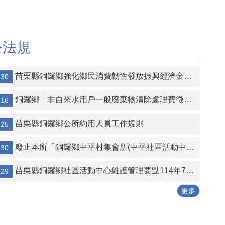
令法規
苗栗縣銅鑼鄉強化鄉民消費韌性發放振興經濟金自治條例
-30
銅鑼鄉「非自來水用戶一般廢棄物清除處理費徵收」要點
-16
苗栗縣銅鑼鄉公所約用人員工作規則
-25
廢止本所「銅鑼鄉中平村集會所(中平社區活動中心)使用管理收費辦法」
-30
苗栗縣銅鑼鄉社區活動中心維護管理要點114年7月29日修正
-29
更多