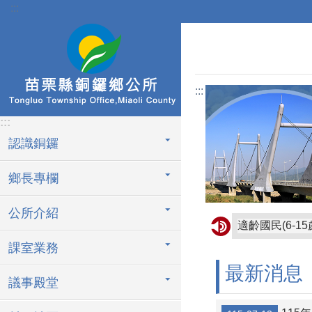
:::
跳到主要內容區塊
:::
:::
認識銅鑼
鄉長專欄
公所介紹
課室業務
行人穿越道路
最新消息
行人安全過馬
議事殿堂
身體不適或疲