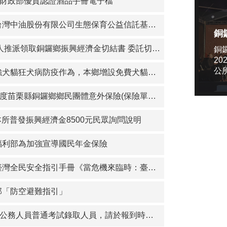
5年財政部優質認證酒品手冊電子檔
行”，交通安全我最行。
油股份有限公司生態保育公益信託基金116年度補助計畫徵件活動，歡迎踴躍參加
推派領取銅鑼鄉振興經濟金切結書 委託切結書
銅
興經濟金8500元民眾詢問說明
20
公
貓狂犬病防疫作為，本鄉增設免費犬貓狂犬病疫苗及晶片注射活動場次
苗栗縣銅鑼鄉鄉民團體意外保險(保險單號碼:1206第15GPA0000035)
所普發振興經濟金8500元民眾詢問說明
福利部為加強宣導國民年金保險
民安全指引手冊《當危機來臨時：臺灣全民安全指引》，已於114年9月16日公布
部「防空避難指引」
務人員普通考試錄取人員，請於報到時務必攜帶下列資料，至本所2樓人事室辦理報到