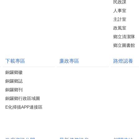
民政課
人事室
主計室
政風室
鄉立清潔隊
鄉立圖書館
下載專區
廉政專區
路燈認養
銅鑼鄉徽
銅鑼鄉誌
銅鑼鄉刊
銅鑼鄉行政區域圖
E化掃描APP連接區