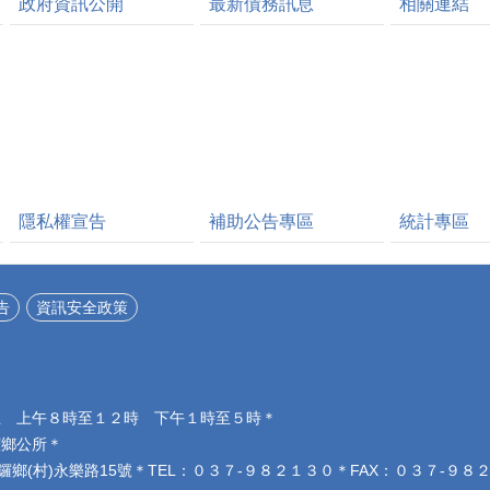
政府資訊公開
最新債務訊息
相關連結
隱私權宣告
補助公告專區
統計專區
告
資訊安全政策
五 上午８時至１２時 下午１時至５時＊
鑼鄉公所＊
銅鑼鄉(村)永樂路15號＊TEL：０３７-９８２１３０＊FAX：０３７-９８