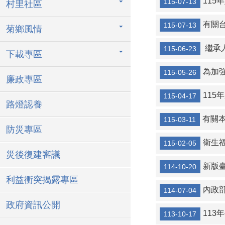
11
115-07-13
村里社區
年長老人注意“
有關台灣中
115-07-13
菊鄉風情
繼承人
115-06-23
有關本所普發振
下載專區
為加強犬
115-05-26
廉政專區
115年度
115-04-17
路燈認養
有關本
115-03-11
防災專區
衛生
115-02-05
災後復建審議
新版臺灣全
114-10-20
利益衝突揭露專區
內政
114-07-04
政府資訊公開
113年公
113-10-17