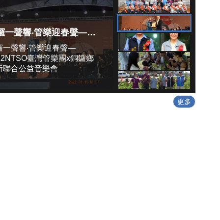
『苗栗縣社會住宅包租代管計畫』開放申請囉!房東優惠有『修繕補助』、『居家安全相關保險補助』、『所得稅、地價稅、房屋稅等賦稅優惠』；房客優惠有『租金優惠9~5折』、『公證費補助』及『代墊租金』，敬請把握!詳情請洽苗栗縣政府－公用事業科 柳先生 037-559633。
銅鑼一聲響‧管樂迎春聲—2022NTSO臺灣管樂團x銅鑼鄉公所聯合公益音樂會
鑼一聲響‧管樂迎春聲—
22NTSO臺灣管樂團x銅鑼鄉
所聯合公益音樂會
更多