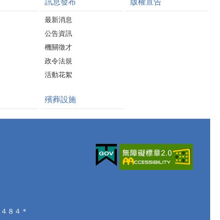
訊息發布
版權宣告
最新消息
公告資訊
機關徵才
政令法規
活動花絮
殯葬設施
２４８４＊