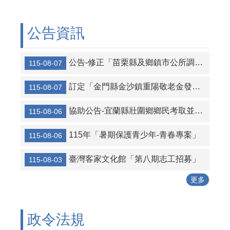
公告資訊
公告-修正「苗栗縣及鄉鎮市公所調解行政實施要點」第六點、第七點、第八點，並自即日生效，請查照。
115-08-07
訂定「金門縣金沙鎮重陽敬老金發放自治條例」
115-08-07
協助公告-宜蘭縣壯圍鄉鄉民考取並就讀國內大學院校獎勵金核發作業要點
115-08-06
115年「暑期保護青少年-青春專案」
115-08-06
臺灣客家文化館「第八期志工招募」
115-08-03
更多
政令法規