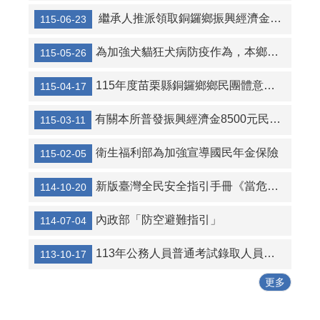
繼承人推派領取銅鑼鄉振興經濟金切結書 委託切結書
115-06-23
行人安全過馬路五步驟『停、看、轉、揮、動』。
為加強犬貓狂犬病防疫作為，本鄉增設免費犬貓狂犬病疫苗及晶片注射活動場次
115-05-26
115年度苗栗縣銅鑼鄉鄉民團體意外保險(保險單號碼:1206第15GPA0000035)
115-04-17
有關本所普發振興經濟金8500元民眾詢問說明
115-03-11
衛生福利部為加強宣導國民年金保險
115-02-05
新版臺灣全民安全指引手冊《當危機來臨時：臺灣全民安全指引》，已於114年9月16日公布
114-10-20
內政部「防空避難指引」
114-07-04
113年公務人員普通考試錄取人員，請於報到時務必攜帶下列資料，至本所2樓人事室辦理報到
113-10-17
更多