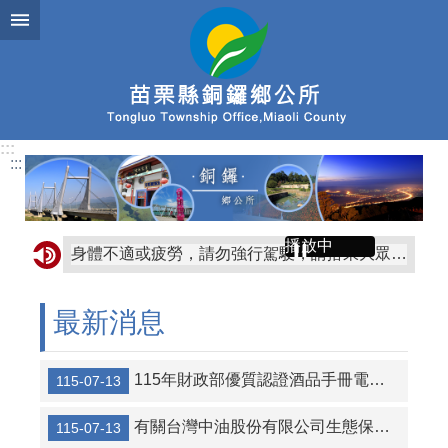
跳到主要內容區塊
:::
:::
播放中
身體不適或疲勞，請勿強行駕駛，請搭乘大眾交通運輸工具或由親友接送。
年長老人注意“行”，交通安全我最行。
最新消息
『苗栗縣社會住宅包租代管計畫』開放申請囉!房東優惠有『修繕補助』、『居家安全相關保險補助』、『所得稅、地價稅、房屋稅等賦稅優惠』；房客優惠有『租金優惠9~5折』、『公證費補助』及『代墊租金』，敬請把握!詳情請洽苗栗縣政府－公用事業科 柳先生 037-559633。
有關本所普發振興經濟金8500元民眾詢問說明
115年財政部優質認證酒品手冊電子檔
115-07-13
適齡國民(6-15歲)之父母或監護人有督促子女或受監護人入學之義務，並配合學校實施家庭教育；收容或受託監護適齡國民之機構或個人，亦同。
有關台灣中油股份有限公司生態保育公益信託基金116年度補助計畫徵件活動，歡迎踴躍參加
115-07-13
行人穿越道路時應走行人穿越道（斑馬線），看清左右無來車時再儘速通過，