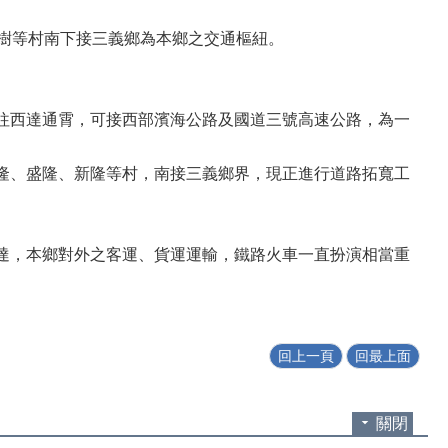
樹等村南下接三義鄉為本鄉之交通樞紐。
往西達通霄，可接西部濱海公路及國道三號高速公路，為一
隆、盛隆、新隆等村，南接三義鄉界，現正進行道路拓寬工
達，本鄉對外之客運、貨運運輸，鐵路火車一直扮演相當重
回上一頁
回最上面
關閉