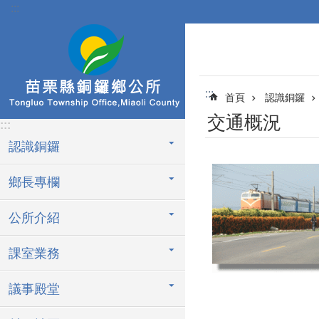
:::
跳到主要內容區塊
:::
首頁
認識銅鑼
交通概況
:::
認識銅鑼
鄉長專欄
公所介紹
課室業務
議事殿堂