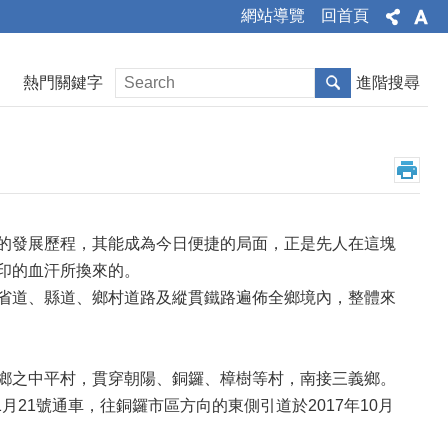
網站導覽
回首頁
熱門關鍵字
進階搜尋
的發展歷程，其能成為今日便捷的局面，正是先人在這塊
印的血汗所換來的。
省道、縣道、鄉村道路及縱貫鐵路遍佈全鄉境內，整體來
鄉之中平村，貫穿朝陽、銅鑼、樟樹等村，南接三義鄉。
月21號通車，往銅鑼市區方向的東側引道於2017年10月