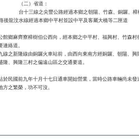
（二）省道：
台十三線之尖豐公路經過本鄉之朝陽、竹森、銅鑼、樟
道路後龍汶水線經過本鄉中平村並設中平及客屬大橋等二匣道
公館鄉麻齊寮樟樹伯公西向，經本鄉之中平村、福興村、竹森村
要連絡道。
九線之新隆線由銅鑼火車站前，由西向東南方經銅鑼、朝陽、興
盛隆、興隆三村之偏遠山區之交通要道。
站於民國前九年十月十七日通車開始營業，當時公路車輛尚未發
地方之繁榮，功不可沒。