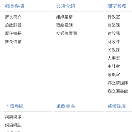
鄉長專欄
公所介紹
課室業務
鄉長簡介
組織架構
行政室
施政願景
聯絡電話
農業課
歷任鄉長
交通位置圖
建設課
鄉長信箱
財政課
民政課
人事室
主計室
政風室
鄉立清潔隊
鄉立圖書館
下載專區
廉政專區
路燈認養
銅鑼鄉徽
銅鑼鄉誌