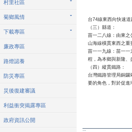
村里社區
菊鄉風情
台74線東西向快速
（三）縣道：
下載專區
苗一二八線：由東之
山海線橫貫東西之重
廉政專區
苗一一九線：苗一一
程，為本鄉與新隆、
路燈認養
（四）縱貫鐵路：
台灣鐵路管理局銅鑼
防災專區
要的角色，對於促進
災後復建審議
利益衝突揭露專區
政府資訊公開
:::