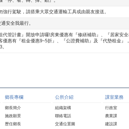
驟『停、看、轉、揮、動』。
勿強行駕駛，請搭乘大眾交通運輸工具或由親友接送。
交通安全我最行。
租代管計畫』開放申請囉!房東優惠有『修繕補助』、『居家安
客優惠有『租金優惠9~5折』、『公證費補助』及『代墊租金』
33。
鄉長專欄
公所介紹
課室業務
鄉長簡介
組織架構
行政室
施政願景
聯絡電話
農業課
歷任鄉長
交通位置圖
建設課