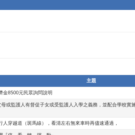
主題
金8500元民眾詢問說明
歲)之父母或監護人有督促子女或受監護人入學之義務，並配合學校
行人穿越道（斑馬線），看清左右無來車時再儘速通過，