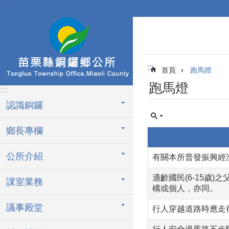
:::
跳到主要內容區塊
:::
首頁
跑馬燈
跑馬燈
:::
認識銅鑼
鄉長專欄
公所介紹
有關本所普發振興經濟
適齡國民(6-15
課室業務
構或個人，亦同。
議事殿堂
行人穿越道路時應走