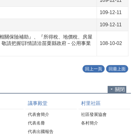
109-12-11
109-12-11
109-12-11
全相關保險補助』、『所得稅、地價稅、房屋
，敬請把握!詳情請洽苗栗縣政府－公用事業
108-10-02
回上一頁
回最上面
關閉
議事殿堂
村里社區
代表會簡介
社區發展協會
代表名冊
各村簡介
代表出國報告