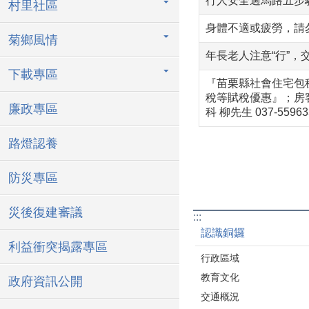
行人安全過馬路五步
村里社區
身體不適或疲勞，請
菊鄉風情
年長老人注意“行”，
下載專區
『苗栗縣社會住宅包
稅等賦稅優惠』；房
廉政專區
科 柳先生 037-5596
路燈認養
防災專區
災後復建審議
:::
認識銅鑼
利益衝突揭露專區
行政區域
教育文化
政府資訊公開
交通概況