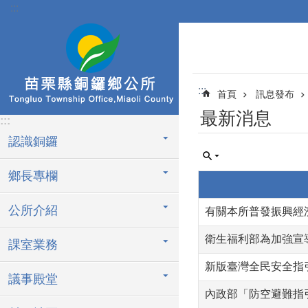
:::
跳到主要內容區塊
:::
首頁
訊息發布
最新消息
:::
認識銅鑼
鄉長專欄
公所介紹
有關本所普發振興經濟
衛生福利部為加強宣
課室業務
新版臺灣全民安全指
議事殿堂
內政部「防空避難指