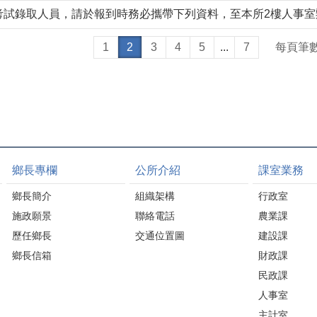
通考試錄取人員，請於報到時務必攜帶下列資料，至本所2樓人事
1
2
3
4
5
...
7
每頁筆
鄉長專欄
公所介紹
課室業務
鄉長簡介
組織架構
行政室
施政願景
聯絡電話
農業課
歷任鄉長
交通位置圖
建設課
鄉長信箱
財政課
民政課
人事室
主計室