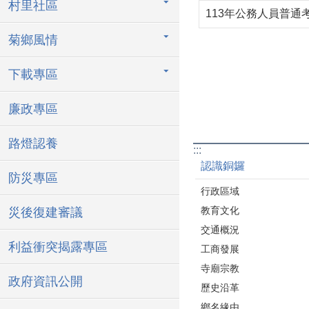
村里社區
113年公務人員普
菊鄉風情
下載專區
廉政專區
路燈認養
:::
認識銅鑼
防災專區
行政區域
教育文化
災後復建審議
交通概況
利益衝突揭露專區
工商發展
寺廟宗教
政府資訊公開
歷史沿革
鄉名緣由