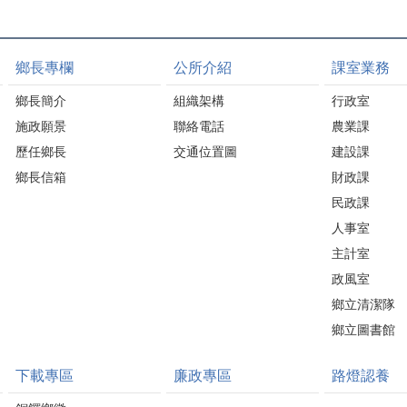
鄉長專欄
公所介紹
課室業務
鄉長簡介
組織架構
行政室
施政願景
聯絡電話
農業課
歷任鄉長
交通位置圖
建設課
鄉長信箱
財政課
民政課
人事室
主計室
政風室
鄉立清潔隊
鄉立圖書館
下載專區
廉政專區
路燈認養