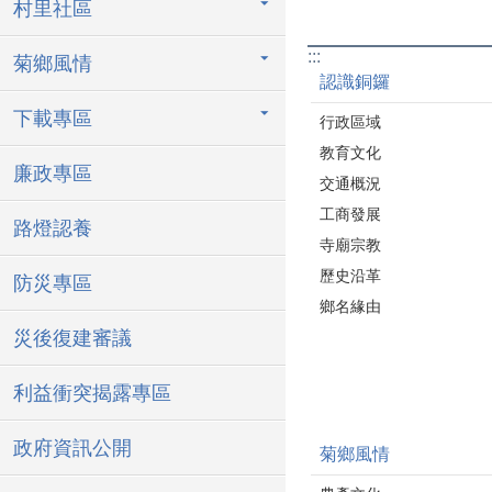
村里社區
:::
菊鄉風情
認識銅鑼
下載專區
行政區域
教育文化
廉政專區
交通概況
工商發展
路燈認養
寺廟宗教
歷史沿革
防災專區
鄉名緣由
災後復建審議
利益衝突揭露專區
政府資訊公開
菊鄉風情