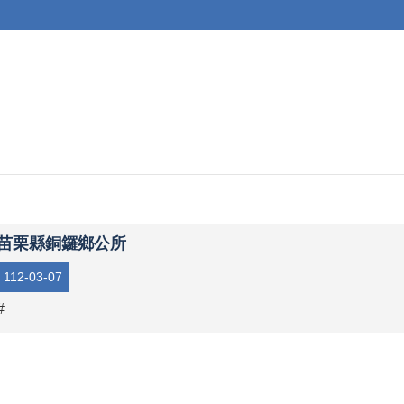
苗栗縣銅鑼鄉公所
112-03-07
#